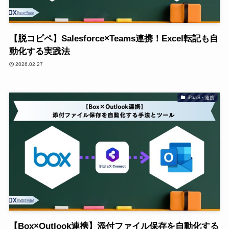
【脱コピペ】Salesforce×Teams連携！Excel転記も自
動化する実践法
2026.02.27
iPaaS・連携
【Box×Outlook連携】添付ファイル保存を自動化する