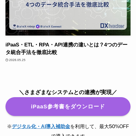
iPaaS・ETL・RPA・API連携の違いとは？4つのデー
タ統合手法を徹底比較
2026.05.25
＼さまざまなシステムとの連携が実現／
iPaaS参考書をダウンロード
50
※
デジタル化・AI導入補助金
を利用して、最大
%OFF