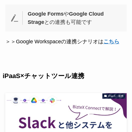
Google Forms
や
Google Cloud
Strage
との連携も可能です
＞＞Google Workspaceの連携シナリオは
こちら
iPaaS×チャットツール連携
iPaaS・連携