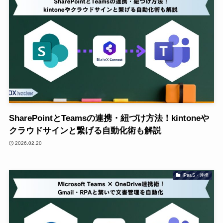
SharePointとTeamsの連携・紐づけ方法！kintoneや
クラウドサインと繋げる自動化術も解説
2026.02.20
iPaaS・連携