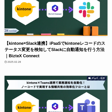
【kintone×Slack連携】iPaaSでkintoneレコードのス
テータス変更を検知してSlackに自動通知を行う方法
｜BizteX Connect
2025.02.28
iPaaS・連携