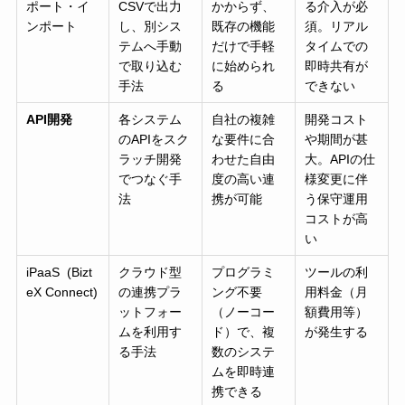
ポート・イ
CSVで出力
かからず、
る介入が必
ンポート
し、別シス
既存の機能
須。リアル
テムへ手動
だけで手軽
タイムでの
で取り込む
に始められ
即時共有が
手法
る
できない
API開発
各システム
自社の複雑
開発コスト
のAPIをスク
な要件に合
や期間が甚
ラッチ開発
わせた自由
大。APIの仕
でつなぐ手
度の高い連
様変更に伴
法
携が可能
う保守運用
コストが高
い
iPaaS (Bizt
クラウド型
プログラミ
ツールの利
eX Connect)
の連携プラ
ング不要
用料金（月
ットフォー
（ノーコー
額費用等）
ムを利用す
ド）で、複
が発生する
る手法
数のシステ
ムを即時連
携できる