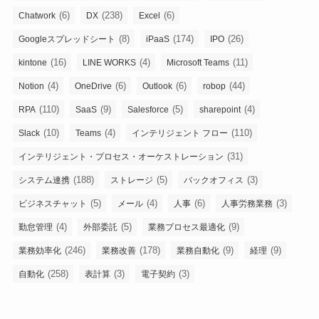
(6)
(238)
(6)
Chatwork
DX
Excel
(8)
(174)
(26)
Googleスプレッドシート
iPaaS
IPO
(16)
(4)
(11)
kintone
LINE WORKS
Microsoft Teams
(4)
(6)
(6)
(44)
Notion
OneDrive
Outlook
robop
(110)
(9)
(5)
(4)
RPA
SaaS
Salesforce
sharepoint
(10)
(4)
(110)
Slack
Teams
インテリジェント フロー
(31)
インテリジェント・プロセス・オーケストレーション
(188)
(5)
(3)
システム連携
ストレージ
バックオフィス
(5)
(4)
(6)
(3)
ビジネスチャット
メール
人事
人事労務業務
(4)
(5)
(9)
勤怠管理
外部委託
業務プロセス最適化
(246)
(178)
(9)
(9)
業務効率化
業務改善
業務自動化
経理
(258)
(3)
(3)
自動化
表計算
電子契約