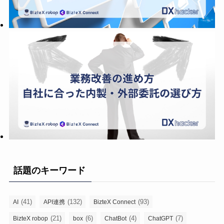
話題のキーワード
(41)
(132)
(93)
AI
API連携
BizteX Connect
(21)
(6)
(4)
(7)
BizteX robop
box
ChatBot
ChatGPT