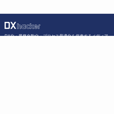
DX化・業務自動化・プロセス最適化を促進するメディア
CATEGORY
SERVICE
IPO・プロセス最適化
BizteX robop
RPA・業務自動化
BizteX cobit
iPaaS・連携
BizteX Connect
IT・DXコラム
インタビュー・対談
運用会社について
情報セキュリティ方針
プライバシーポリシー