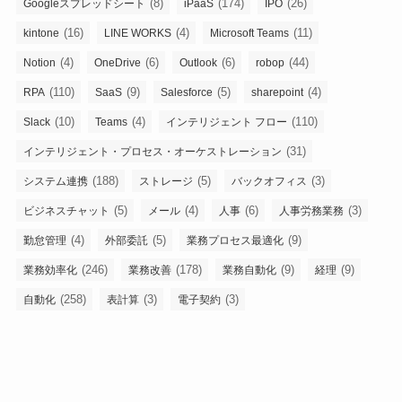
(8)
(174)
(26)
Googleスプレッドシート
iPaaS
IPO
(16)
(4)
(11)
kintone
LINE WORKS
Microsoft Teams
(4)
(6)
(6)
(44)
Notion
OneDrive
Outlook
robop
(110)
(9)
(5)
(4)
RPA
SaaS
Salesforce
sharepoint
(10)
(4)
(110)
Slack
Teams
インテリジェント フロー
(31)
インテリジェント・プロセス・オーケストレーション
(188)
(5)
(3)
システム連携
ストレージ
バックオフィス
(5)
(4)
(6)
(3)
ビジネスチャット
メール
人事
人事労務業務
(4)
(5)
(9)
勤怠管理
外部委託
業務プロセス最適化
(246)
(178)
(9)
(9)
業務効率化
業務改善
業務自動化
経理
(258)
(3)
(3)
自動化
表計算
電子契約