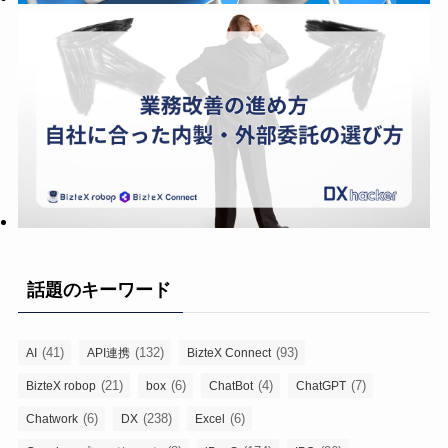
話題のキーワード
(41)
(132)
(93)
AI
API連携
BizteX Connect
(21)
(6)
(4)
(7)
BizteX robop
box
ChatBot
ChatGPT
(6)
(238)
(6)
Chatwork
DX
Excel