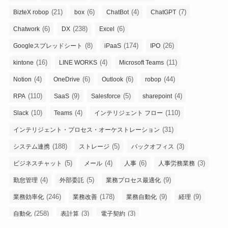
(21)
(6)
(4)
(7)
BizteX robop
box
ChatBot
ChatGPT
(6)
(238)
(6)
Chatwork
DX
Excel
(8)
(174)
(26)
Googleスプレッドシート
iPaaS
IPO
(16)
(4)
(11)
kintone
LINE WORKS
Microsoft Teams
(4)
(6)
(6)
(44)
Notion
OneDrive
Outlook
robop
(110)
(9)
(5)
(4)
RPA
SaaS
Salesforce
sharepoint
(10)
(4)
(110)
Slack
Teams
インテリジェント フロー
(31)
インテリジェント・プロセス・オーケストレーション
(188)
(5)
(3)
システム連携
ストレージ
バックオフィス
(5)
(4)
(6)
(3)
ビジネスチャット
メール
人事
人事労務業務
(4)
(5)
(9)
勤怠管理
外部委託
業務プロセス最適化
(246)
(178)
(9)
(9)
業務効率化
業務改善
業務自動化
経理
(258)
(3)
(3)
自動化
表計算
電子契約