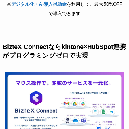
50
※
デジタル化・AI導入補助金
を利用して、最大
%OFF
で導入できます
BizteX Connectならkintone×HubSpot連携
がプログラミングゼロで実現