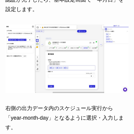
設定します。
右側の出力データ内のスケジュール実行から
「year-month-day」となるように選択・入力しま
す。