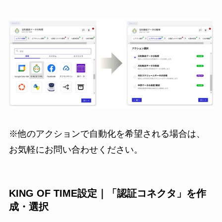
※他のアクションで自動化を希望される場合は、
お気軽にお問い合わせください。
KING OF TIME設定｜「認証コネクタ」を作
成・選択