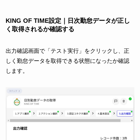
KING OF TIME設定｜日次勤怠データが正し
く取得されるか確認する
出力確認画面で「テスト実行」をクリックし、正
しく勤怠データを取得できる状態になったか確認
します。