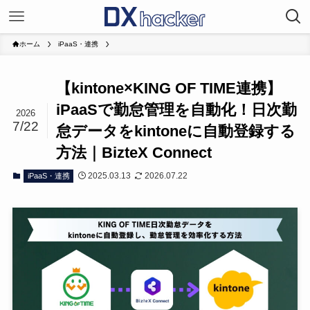
ホーム
iPaaS・連携
【kintone×KING OF TIME連携】
iPaaSで勤怠管理を自動化！日次勤
2026
7/22
怠データをkintoneに自動登録する
方法｜BizteX Connect
2025.03.13
2026.07.22
iPaaS・連携