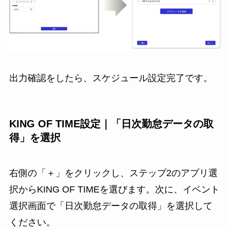
出力確認をしたら、スケジュール設定完了です。
KING OF TIME設定｜「日次勤怠データの取
得」を選択
右側の「＋」をクリックし、ステップ2のアプリ選
択からKING OF TIMEを選びます。次に、イベント
選択画面で「日次勤怠データの取得」を選択して
ください。