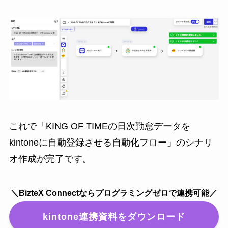
これで「KING OF TIMEの日次勤怠データを
kintoneに自動登録させる自動化フロー」のシナリ
オ作成が完了です。
＼BizteX Connectならプログラミングゼロで連携可能／
kintone連携資料をダウンロード