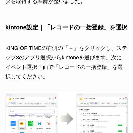
タを取得する準備が整いました。
kintone設定｜「レコードの一括登録」を選択
KING OF TIMEの右側の「＋」をクリックし、ステ
ップ3のアプリ選択からkintoneを選びます。次に、
イベント選択画面で「レコードの一括登録」を選
択してください。