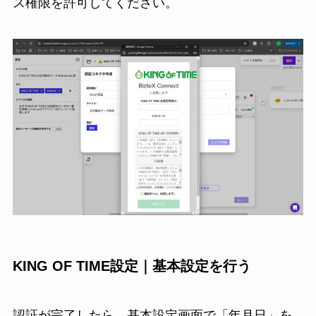
ス権限を許可してください。
KING OF TIME設定｜基本設定を行う
認証が完了したら、基本設定画面で「年月日」を