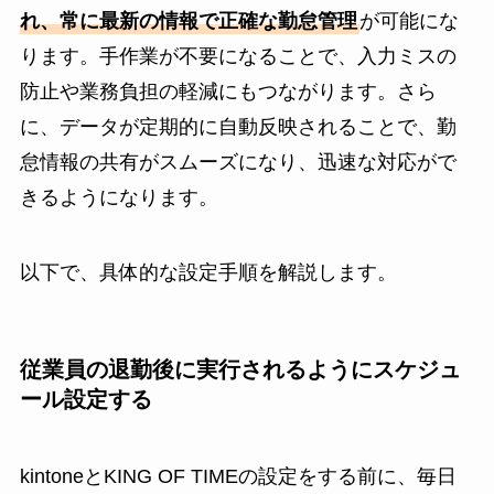
れ、常に最新の情報で正確な勤怠管理
が可能にな
ります。手作業が不要になることで、入力ミスの
防止や業務負担の軽減にもつながります。さら
に、データが定期的に自動反映されることで、勤
怠情報の共有がスムーズになり、迅速な対応がで
きるようになります。
以下で、具体的な設定手順を解説します。
従業員の退勤後に実行されるようにスケジュ
ール設定する
kintoneとKING OF TIMEの設定をする前に、毎日