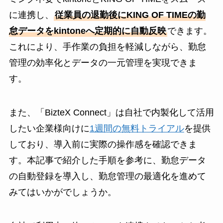
に連携し、
従業員の退勤後にKING OF TIMEの勤
怠データをkintoneへ定期的に自動反映
できます。
これにより、手作業の負担を軽減しながら、勤怠
管理の効率化とデータの一元管理を実現できま
す。
また、「BizteX Connect」は自社で内製化して活用
したい企業様向けに
1週間の無料トライアル
を提供
しており、導入前に実際の操作感を確認できま
す。本記事で紹介した手順を参考に、勤怠データ
の自動登録を導入し、勤怠管理の最適化を進めて
みてはいかがでしょうか。