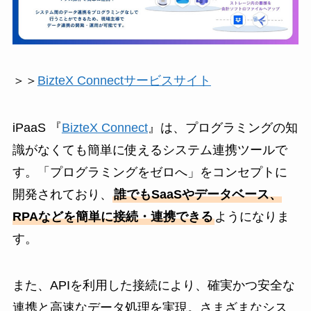
＞＞
BizteX Connectサービスサイト
iPaaS 『
BizteX Connect
』は、プログラミングの知
識がなくても簡単に使えるシステム連携ツールで
す。「プログラミングをゼロへ」をコンセプトに
開発されており、
誰でもSaaSやデータベース、
RPAなどを簡単に接続・連携できる
ようになりま
す。
また、APIを利用した接続により、確実かつ安全な
連携と高速なデータ処理を実現。さまざまなシス