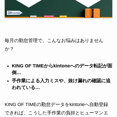
毎月の勤怠管理で、こんなお悩みはありません
か？
KING OF TIMEからkintoneへのデータ転記が面
倒…
手作業による入力ミスや、抜け漏れの確認に追
われている…
KING OF TIMEの勤怠データをkintoneへ自動登録
できれば、こうした手作業の負担とヒューマンエ