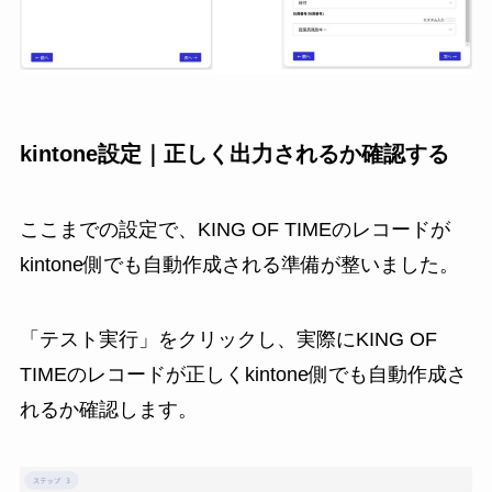
kintone設定｜正しく出力されるか確認する
ここまでの設定で、KING OF TIMEのレコードが
kintone側でも自動作成される準備が整いました。
「テスト実行」をクリックし、実際にKING OF
TIMEのレコードが正しくkintone側でも自動作成さ
れるか確認します。