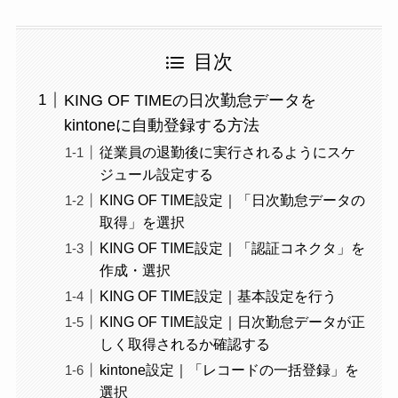
目次
KING OF TIMEの日次勤怠データを
kintoneに自動登録する方法
従業員の退勤後に実行されるようにスケ
ジュール設定する
KING OF TIME設定｜「日次勤怠データの
取得」を選択
KING OF TIME設定｜「認証コネクタ」を
作成・選択
KING OF TIME設定｜基本設定を行う
KING OF TIME設定｜日次勤怠データが正
しく取得されるか確認する
kintone設定｜「レコードの一括登録」を
選択