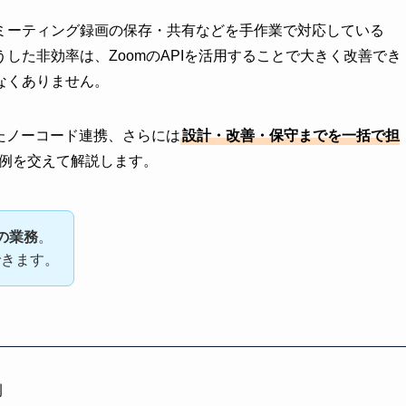
ミーティング録画の保存・共有などを手作業で対応している
した非効率は、ZoomのAPIを活用することで大きく改善でき
なくありません。
使ったノーコード連携、さらには
設計・改善・保守までを一括で担
例を交えて解説します。
の業務
。
できます。
例