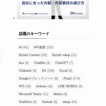
話題のキーワード
AI
(41)
API連携
(132)
BizteX Connect
(93)
BizteX robop
(21)
box
(6)
ChatBot
(4)
ChatGPT
(7)
Chatwork
(6)
DX
(238)
Excel
(6)
Googleスプレッドシート
(8)
iPaaS
(174)
IPO
(26)
kintone
(16)
LINE WORKS
(4)
Microsoft Teams
(11)
Notion
(4)
OneDrive
(6)
Outlook
(6)
robop
(44)