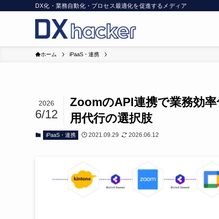
DX化・業務自動化・プロセス最適化を促進するメディア
ホーム
iPaaS・連携
ZoomのAPI連携で業務
2026
6/12
用代行の選択肢
2021.09.29
2026.06.12
iPaaS・連携