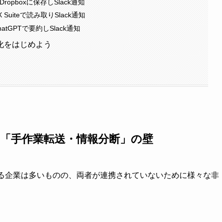
opboxに保存しSlack通知
Suiteで読み取りSlack通知
tGPTで要約しSlack通知
化をはじめよう
面する「手作業転送・情報分断」の壁
している企業は多いものの、両者が連携されていないために様々な非