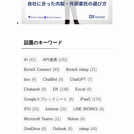
話題のキーワード
AI
(41)
API連携
(132)
BizteX Connect
(93)
BizteX robop
(21)
box
(6)
ChatBot
(4)
ChatGPT
(7)
Chatwork
(6)
DX
(238)
Excel
(6)
Googleスプレッドシート
(8)
iPaaS
(174)
IPO
(26)
kintone
(16)
LINE WORKS
(4)
Microsoft Teams
(11)
Notion
(4)
OneDrive
(6)
Outlook
(6)
robop
(44)