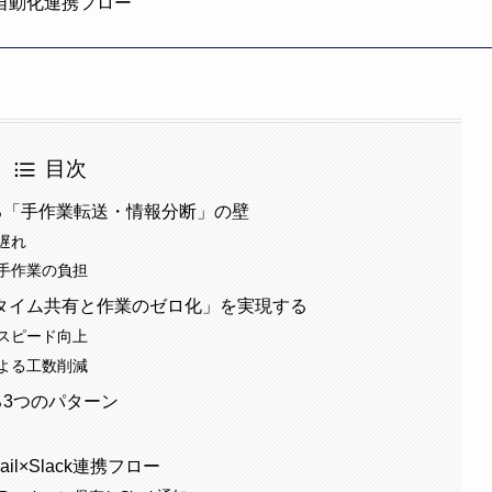
高度な自動化連携フロー
目次
面する「手作業転送・情報分断」の壁
遅れ
手作業の負担
タイム共有と作業のゼロ化」を実現する
スピード向上
よる工数削減
する3つのパターン
と
ail×Slack連携フロー