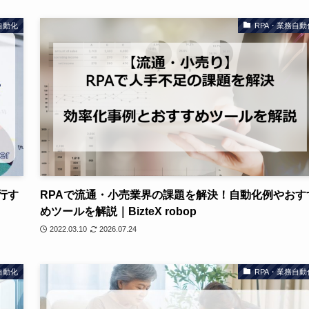
自動化
RPA・業務自動
行す
RPAで流通・小売業界の課題を解決！自動化例やおす
めツールを解説｜BizteX robop
2022.03.10
2026.07.24
自動化
RPA・業務自動