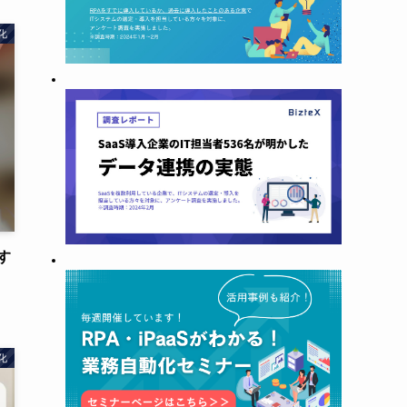
化
す
化