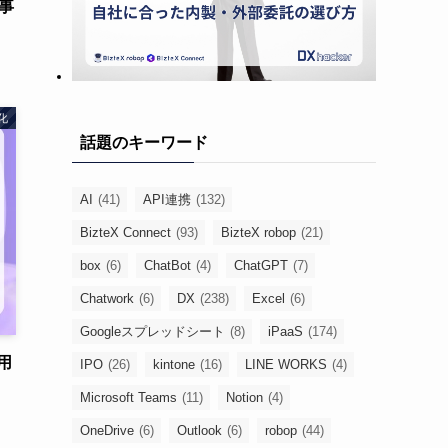
事
化
話題のキーワード
AI
(41)
API連携
(132)
BizteX Connect
(93)
BizteX robop
(21)
box
(6)
ChatBot
(4)
ChatGPT
(7)
Chatwork
(6)
DX
(238)
Excel
(6)
Googleスプレッドシート
(8)
iPaaS
(174)
用
IPO
(26)
kintone
(16)
LINE WORKS
(4)
Microsoft Teams
(11)
Notion
(4)
OneDrive
(6)
Outlook
(6)
robop
(44)