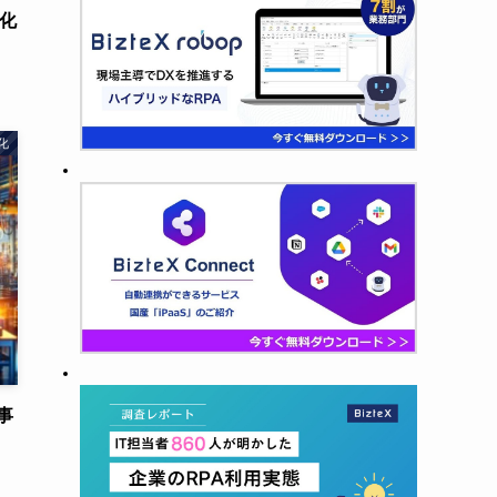
動化
化
事