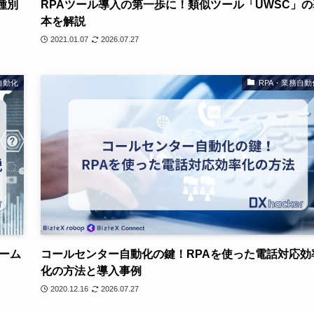
種別
RPAツール導入の第一歩に！類似ツール「UWSC」の
本を解説
2021.01.07
2026.07.27
自動化
RPA・業務自動
ーム
コールセンター自動化の鍵！RPAを使った電話対応効
化の方法と導入事例
2020.12.16
2026.07.27