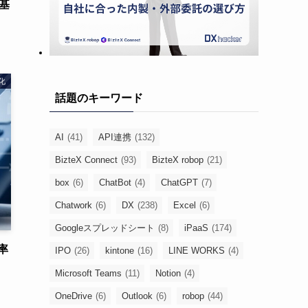
基
化
話題のキーワード
AI
(41)
API連携
(132)
BizteX Connect
(93)
BizteX robop
(21)
box
(6)
ChatBot
(4)
ChatGPT
(7)
Chatwork
(6)
DX
(238)
Excel
(6)
Googleスプレッドシート
(8)
iPaaS
(174)
率
IPO
(26)
kintone
(16)
LINE WORKS
(4)
Microsoft Teams
(11)
Notion
(4)
OneDrive
(6)
Outlook
(6)
robop
(44)