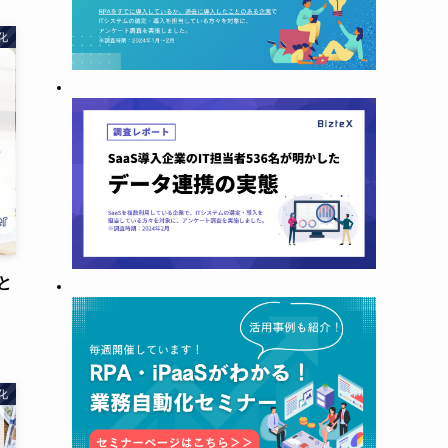
化
と
化