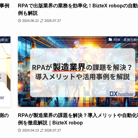
事例
RPAで出版業界の業務を効率化！BizteX robopの自
例も解説
2024.06.21
2026.07.27
自動化
RPA・業務自動
測の
RPAが製造業界の課題を解決？導入メリットや自動化
例を徹底解説｜BizteX robop
2024.04.13
2026.07.27