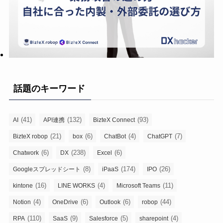
話題のキーワード
(41)
(132)
(93)
AI
API連携
BizteX Connect
(21)
(6)
(4)
(7)
BizteX robop
box
ChatBot
ChatGPT
(6)
(238)
(6)
Chatwork
DX
Excel
(8)
(174)
(26)
Googleスプレッドシート
iPaaS
IPO
(16)
(4)
(11)
kintone
LINE WORKS
Microsoft Teams
(4)
(6)
(6)
(44)
Notion
OneDrive
Outlook
robop
(110)
(9)
(5)
(4)
RPA
SaaS
Salesforce
sharepoint