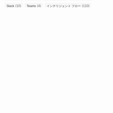
(10)
(4)
(110)
Slack
Teams
インテリジェント フロー
(31)
インテリジェント・プロセス・オーケストレーション
(188)
(5)
(3)
システム連携
ストレージ
バックオフィス
(5)
(4)
(6)
(3)
ビジネスチャット
メール
人事
人事労務業務
(4)
(5)
(9)
勤怠管理
外部委託
業務プロセス最適化
(246)
(178)
(9)
(9)
業務効率化
業務改善
業務自動化
経理
(258)
(3)
(3)
自動化
表計算
電子契約
DX化・業務自動化・プロセス最適化を促進するメディア