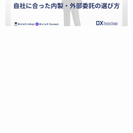
話題のキーワード
(41)
(132)
(93)
AI
API連携
BizteX Connect
(21)
(6)
(4)
(7)
BizteX robop
box
ChatBot
ChatGPT
(6)
(238)
(6)
Chatwork
DX
Excel
(8)
(174)
(26)
Googleスプレッドシート
iPaaS
IPO
(16)
(4)
(11)
kintone
LINE WORKS
Microsoft Teams
(4)
(6)
(6)
(44)
Notion
OneDrive
Outlook
robop
(110)
(9)
(5)
(4)
RPA
SaaS
Salesforce
sharepoint