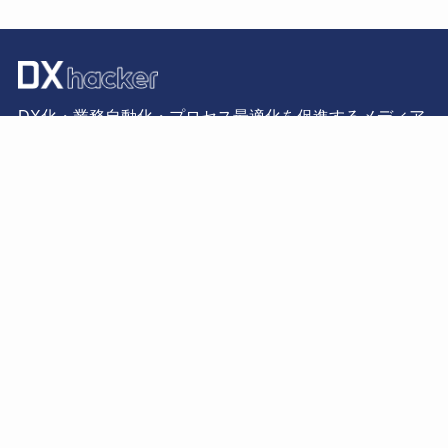
DX化・業務自動化・プロセス最適化を促進するメディア
CATEGORY
SERVICE
IPO・プロセス最適化
BizteX robop
RPA・業務自動化
BizteX cobit
iPaaS・連携
BizteX Connect
IT・DXコラム
インタビュー・対談
運用会社について
情報セキュリティ方針
プライバシーポリシー