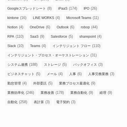
(8)
(174)
(26)
Googleスプレッドシート
iPaaS
IPO
(16)
(4)
(11)
kintone
LINE WORKS
Microsoft Teams
(4)
(6)
(6)
(44)
Notion
OneDrive
Outlook
robop
(110)
(9)
(5)
(4)
RPA
SaaS
Salesforce
sharepoint
(10)
(4)
(110)
Slack
Teams
インテリジェント フロー
(31)
インテリジェント・プロセス・オーケストレーション
(188)
(5)
(3)
システム連携
ストレージ
バックオフィス
(5)
(4)
(6)
(3)
ビジネスチャット
メール
人事
人事労務業務
(4)
(5)
(9)
勤怠管理
外部委託
業務プロセス最適化
(246)
(178)
(9)
(9)
業務効率化
業務改善
業務自動化
経理
(258)
(3)
(3)
自動化
表計算
電子契約