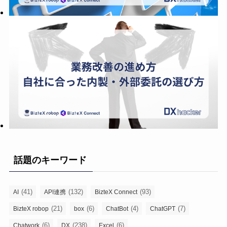
話題のキーワード
(41)
(132)
(93)
AI
API連携
BizteX Connect
(21)
(6)
(4)
(7)
BizteX robop
box
ChatBot
ChatGPT
(6)
(238)
(6)
Chatwork
DX
Excel