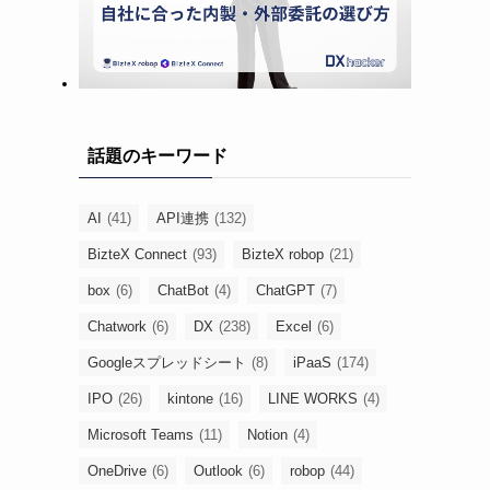
話題のキーワード
AI
(41)
API連携
(132)
BizteX Connect
(93)
BizteX robop
(21)
box
(6)
ChatBot
(4)
ChatGPT
(7)
Chatwork
(6)
DX
(238)
Excel
(6)
Googleスプレッドシート
(8)
iPaaS
(174)
IPO
(26)
kintone
(16)
LINE WORKS
(4)
Microsoft Teams
(11)
Notion
(4)
OneDrive
(6)
Outlook
(6)
robop
(44)