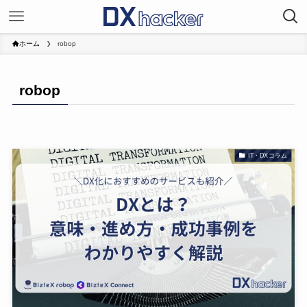
ホーム
robop
robop
IT・DXコラム