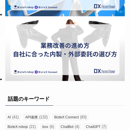
話題のキーワード
(41)
(132)
(93)
AI
API連携
BizteX Connect
(21)
(6)
(4)
(7)
BizteX robop
box
ChatBot
ChatGPT