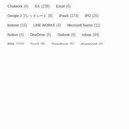
(6)
(238)
(6)
Chatwork
DX
Excel
(8)
(174)
(26)
Googleスプレッドシート
iPaaS
IPO
(16)
(4)
(11)
kintone
LINE WORKS
Microsoft Teams
(4)
(6)
(6)
(44)
Notion
OneDrive
Outlook
robop
(110)
(9)
(5)
(4)
RPA
SaaS
Salesforce
sharepoint
(10)
(4)
(110)
Slack
Teams
インテリジェント フロー
(31)
インテリジェント・プロセス・オーケストレーション
(188)
(5)
(3)
システム連携
ストレージ
バックオフィス
(5)
(4)
(6)
(3)
ビジネスチャット
メール
人事
人事労務業務
(4)
(5)
(9)
勤怠管理
外部委託
業務プロセス最適化
(246)
(178)
(9)
(9)
業務効率化
業務改善
業務自動化
経理
(258)
(3)
(3)
自動化
表計算
電子契約