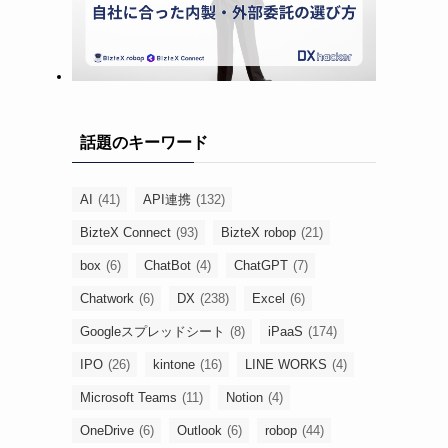
話題のキーワード
AI
(41)
API連携
(132)
BizteX Connect
(93)
BizteX robop
(21)
box
(6)
ChatBot
(4)
ChatGPT
(7)
Chatwork
(6)
DX
(238)
Excel
(6)
Googleスプレッドシート
(8)
iPaaS
(174)
IPO
(26)
kintone
(16)
LINE WORKS
(4)
Microsoft Teams
(11)
Notion
(4)
OneDrive
(6)
Outlook
(6)
robop
(44)