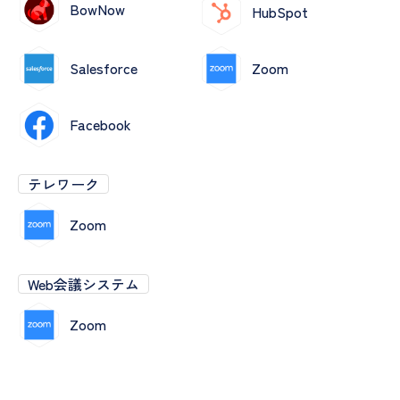
BowNow
HubSpot
Salesforce
Zoom
Facebook
テレワーク
Zoom
Web会議システム
Zoom