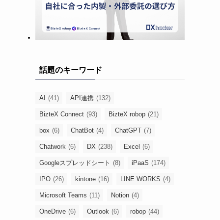
話題のキーワード
AI
(41)
API連携
(132)
BizteX Connect
(93)
BizteX robop
(21)
box
(6)
ChatBot
(4)
ChatGPT
(7)
Chatwork
(6)
DX
(238)
Excel
(6)
Googleスプレッドシート
(8)
iPaaS
(174)
IPO
(26)
kintone
(16)
LINE WORKS
(4)
Microsoft Teams
(11)
Notion
(4)
OneDrive
(6)
Outlook
(6)
robop
(44)