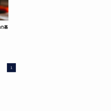
」の基
1