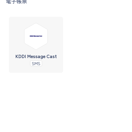
電子帳票
KDDI Message Cast
SMS