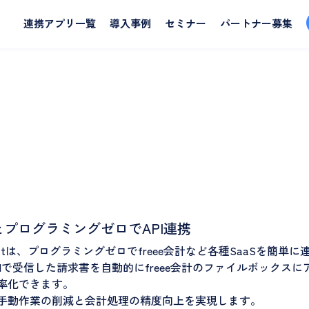
連携アプリ一覧
導入事例
セミナー
パートナー募集
計とプログラミングゼロでAPI連携
Connectは、プログラミングゼロでfreee会計など各種SaaSを簡
ailで受信した請求書を自動的にfreee会計のファイルボック
率化できます。
手動作業の削減と会計処理の精度向上を実現します。