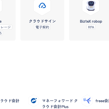
e
クラウドサイン
BizteX robop
トレージ
電子契約
RPA
5
クラウド会計
マネーフォワード ク
freee
ラウド会計Plus