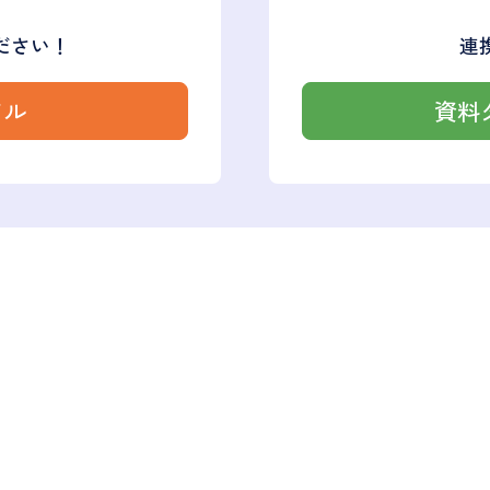
ださい！
連
アル
資料