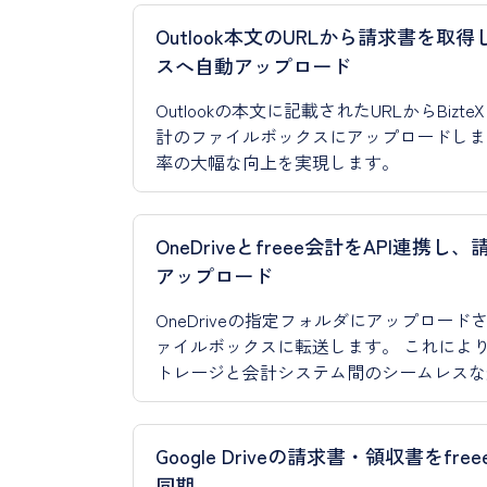
Outlook本文のURLから請求書を取
スへ自動アップロード
Outlookの本文に記載されたURLからBizt
計のファイルボックスにアップロードしま
率の大幅な向上を実現します。
OneDriveとfreee会計をAPI
アップロード
OneDriveの指定フォルダにアップロード
ァイルボックスに転送します。 これによ
トレージと会計システム間のシームレスな
Google Driveの請求書・領収書を
同期