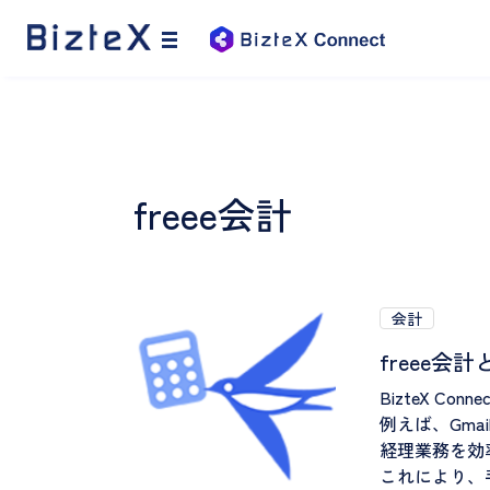
freee会計
会計
freee会
BizteX 
例えば、Gm
経理業務を効
これにより、