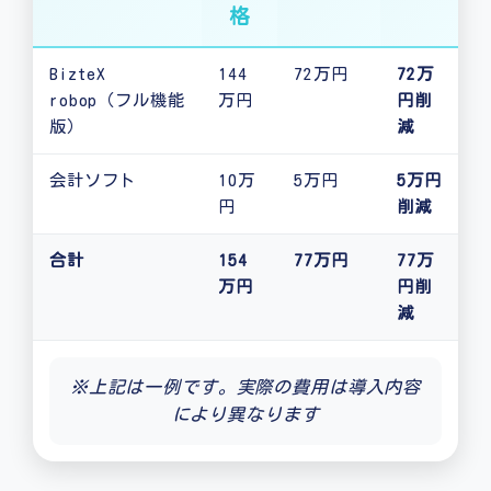
格
BizteX
144
72万円
72万
robop（フル機能
万円
円削
版）
減
会計ソフト
10万
5万円
5万円
円
削減
合計
154
77万円
77万
万円
円削
減
※上記は一例です。実際の費用は導入内容
により異なります