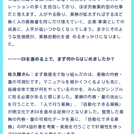
レーションの多くを担当しており、ほぼ労働集約型の仕事
だと言えます。人がやる限り、業務が拡大すればするほど
働く人の業務量も同じだけ増えていく、企業‧事業としての
成長に、人手が追いつかなくなってしまう。まさにそのよ
うな危機感が、業務自動化を進 めるきっかけになりまし
た。
―――DXを進める上で、まず何からはじめましたか？
佐久間さん：
まず最優先で取り組んだのは、業務の内容・
量の可視化です。マニュアルを細かくつくるよりも先に、
組織全体で誰が何をやっているのかを、みんながシンプル
に知る必要があると感じました。業務の内容・量の洗出し
を行うことで、「人で行う業務」、「自動化できる業務」
が明文化できDXを進める足掛けとなりました。整理した業
務の内容・量の可視化データを基に、「自動化できる業
務」のRPA設計書を考案・実施を行うことで計画性を持っ