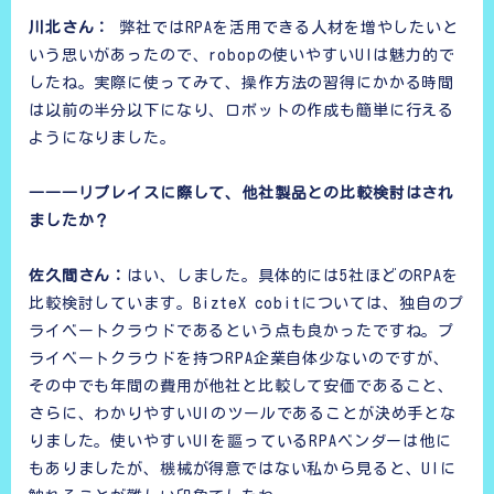
川北さん：
弊社ではRPAを活用できる人材を増やしたいと
いう思いがあったので、robopの使いやすいUIは魅力的で
したね。実際に使ってみて、操作方法の習得にかかる時間
は以前の半分以下になり、ロボットの作成も簡単に行える
ようになりました。
―――リプレイスに際して、他社製品との比較検討はされ
ましたか？
佐久間さん：
はい、しました。具体的には5社ほどのRPAを
比較検討しています。BizteX cobitについては、独自のプ
ライベートクラウドであるという点も良かったですね。プ
ライベートクラウドを持つRPA企業自体少ないのですが、
その中でも年間の費用が他社と比較して安価であること、
さらに、わかりやすいUIのツールであることが決め手とな
りました。使いやすいUIを謳っているRPAベンダーは他に
もありましたが、機械が得意ではない私から見ると、UIに