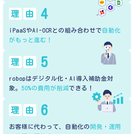
4
理
由
iPaaSやAI-OCRとの組み合わせで
自動化
がもっと進む！
5
理
由
robopはデジタル化・AI導入補助金対
象。
50%の費用が削減
できる！
6
理
由
お客様に代わって、自動化の
開発・運用