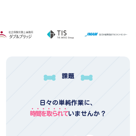
課題
日々の単純作業に、
時
間
を
取
ら
れ
て
いませんか？