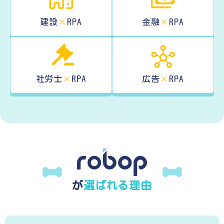
建設
×
RPA
金融
×
RPA
社労士
×
RPA
広告
×
RPA
が
選ばれる理由