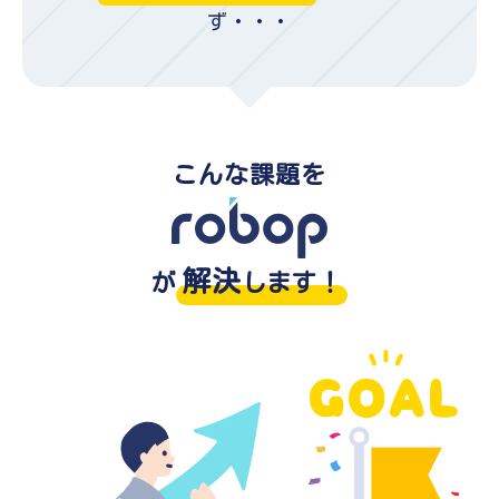
ず・・・
こんな課題を
解決
が
します！