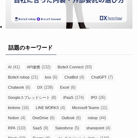
話題のキーワード
(41)
(132)
(93)
AI
API連携
BizteX Connect
(21)
(6)
(4)
(7)
BizteX robop
box
ChatBot
ChatGPT
(6)
(238)
(6)
Chatwork
DX
Excel
(8)
(174)
(26)
Googleスプレッドシート
iPaaS
IPO
(16)
(4)
(11)
kintone
LINE WORKS
Microsoft Teams
(4)
(6)
(6)
(44)
Notion
OneDrive
Outlook
robop
(110)
(9)
(5)
(4)
RPA
SaaS
Salesforce
sharepoint