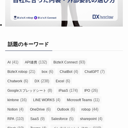
話題のキーワード
(41)
(132)
(93)
AI
API連携
BizteX Connect
(21)
(6)
(4)
(7)
BizteX robop
box
ChatBot
ChatGPT
(6)
(238)
(6)
Chatwork
DX
Excel
(8)
(174)
(26)
Googleスプレッドシート
iPaaS
IPO
(16)
(4)
(11)
kintone
LINE WORKS
Microsoft Teams
(4)
(6)
(6)
(44)
Notion
OneDrive
Outlook
robop
(110)
(9)
(5)
(4)
RPA
SaaS
Salesforce
sharepoint