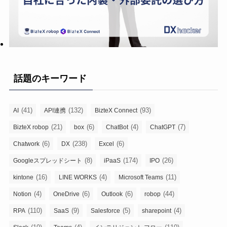
話題のキーワード
(41)
(132)
(93)
AI
API連携
BizteX Connect
(21)
(6)
(4)
(7)
BizteX robop
box
ChatBot
ChatGPT
(6)
(238)
(6)
Chatwork
DX
Excel
(8)
(174)
(26)
Googleスプレッドシート
iPaaS
IPO
(16)
(4)
(11)
kintone
LINE WORKS
Microsoft Teams
(4)
(6)
(6)
(44)
Notion
OneDrive
Outlook
robop
(110)
(9)
(5)
(4)
RPA
SaaS
Salesforce
sharepoint