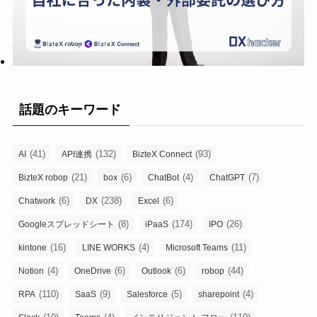
話題のキーワード
(41)
(132)
(93)
AI
API連携
BizteX Connect
(21)
(6)
(4)
(7)
BizteX robop
box
ChatBot
ChatGPT
(6)
(238)
(6)
Chatwork
DX
Excel
(8)
(174)
(26)
Googleスプレッドシート
iPaaS
IPO
(16)
(4)
(11)
kintone
LINE WORKS
Microsoft Teams
(4)
(6)
(6)
(44)
Notion
OneDrive
Outlook
robop
(110)
(9)
(5)
(4)
RPA
SaaS
Salesforce
sharepoint