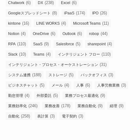
(6)
(238)
(6)
Chatwork
DX
Excel
(8)
(174)
(26)
Googleスプレッドシート
iPaaS
IPO
(16)
(4)
(11)
kintone
LINE WORKS
Microsoft Teams
(4)
(6)
(6)
(44)
Notion
OneDrive
Outlook
robop
(110)
(9)
(5)
(4)
RPA
SaaS
Salesforce
sharepoint
(10)
(4)
(110)
Slack
Teams
インテリジェント フロー
(31)
インテリジェント・プロセス・オーケストレーション
(188)
(5)
(3)
システム連携
ストレージ
バックオフィス
(5)
(4)
(6)
(3)
ビジネスチャット
メール
人事
人事労務業務
(4)
(5)
(9)
勤怠管理
外部委託
業務プロセス最適化
(246)
(178)
(9)
(9)
業務効率化
業務改善
業務自動化
経理
(258)
(3)
(3)
自動化
表計算
電子契約