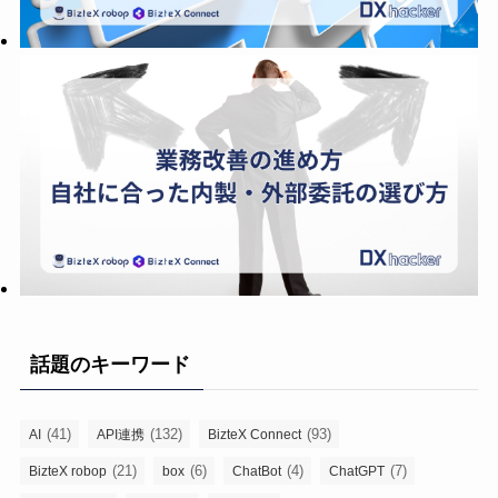
話題のキーワード
(41)
(132)
(93)
AI
API連携
BizteX Connect
(21)
(6)
(4)
(7)
BizteX robop
box
ChatBot
ChatGPT