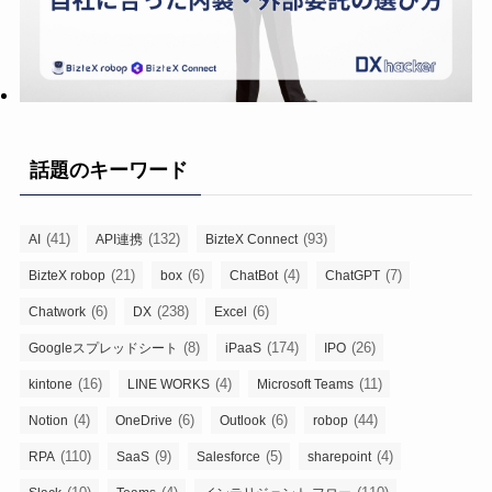
話題のキーワード
(41)
(132)
(93)
AI
API連携
BizteX Connect
(21)
(6)
(4)
(7)
BizteX robop
box
ChatBot
ChatGPT
(6)
(238)
(6)
Chatwork
DX
Excel
(8)
(174)
(26)
Googleスプレッドシート
iPaaS
IPO
(16)
(4)
(11)
kintone
LINE WORKS
Microsoft Teams
(4)
(6)
(6)
(44)
Notion
OneDrive
Outlook
robop
(110)
(9)
(5)
(4)
RPA
SaaS
Salesforce
sharepoint